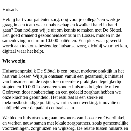
Huisarts
Heb jij hart voor patiëntenzorg, oog voor je collega’s en werk je
graag in een team waar
noaberschap
en kwaliteit hand in hand
gaan? Dan nodigen wij je uit om kennis te maken met
D
e
Slöttel
.
Een goed draaiend gezondheidscentrum in Losser, midden in de
samenleving, met ruim 10.000 patiënten. Een plek waar gewerkt
wordt aan toekomstbestendige huisartsenzorg
,
dichtbij waar het kan,
digitaal waar het helpt.
Wie we zijn
Huisartsenpraktijk De Slöttel is een jonge, moderne praktijk in het
hart van Losser. Wij zijn ontstaan vanuit een gezamenlijk initiatief
van huisartsen uit de regio, toen meerdere praktijken tegelijkertijd
stopten en 10.000 Lossenaren zonder huisarts dreigden te raken.
Gedreven door noaberschap en een gedeeld zorghart hebben we
onze krachten gebundeld. Het resultaat is een sterke en
toekomstbestendige praktijk, waarin samenwerking, innovatie en
nabijheid voor de patiënt centraal staan.
We bieden huisartsenzorg aan inwoners van Losser en Overdinkel,
en werken nauw samen met lokale zorgpartners, zoals gemeentelijke
voorzieningen, zorghuizen en wijkzorg. De relatie tussen huisarts en