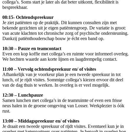
collega’s. Soms start je later als dat beter uitkomt, flexibiliteit is
bespreekbaar.
08:15-
Ochtendspreekuur
Je ziet patiënten op de praktijk. Dit kunnen consulten zijn met
bekende gezichten uit je eigen patiëntengroep. De variatie is groot:
van acute klachten tot chronische zorg of psychische ondersteuning.
Dankzij patiënthouderschap bouw je écht een band op.
10:30 –
Pauze en teamcontact
Even een kop koffie met collega’s en ruimte voor informeel overleg.
We hechten waarde aan korte lijnen en laagdrempelig contact.
11:00 –
Vervolg ochtendspreekuur en/ of visites
Afhankelijk van je voorkeur plan je een tweede spreekuur in tot
lunch, of je rijdt visites. Sommige collega’s kiezen ervoor dit deel
van de dag thuis te werken. In overleg is er veel mogelijk.
12:30 –
Lunchpauze
Samen lunchen met collega’s in de teamruimte of even een frisse
neus halen in de groene omgeving van Losser. Werkplezier is óók
rust.
13:00 –
Middagspreekuur en/ of visites
Je draait een tweede spreekuur of rijdt visites. Eventueel kun je in
overleg met ketenpartners over patiënten. Je bepaalt in overleg hoe