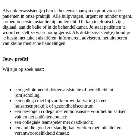
Als doktersassistent(e) ben je het eerste aanspreekpunt voor de
patiënten in onze praktijk. Alle hulpvragen, urgent en minder urgent,
komen in eerste instantie bij jou terecht. Dit kan telefonisch zijn,
digitaal, aan de balie of in de behandelkamer. Je staat patiënten te
woord en stelt ze waar nodig gerust. Als doktersassistent(e) houd je
je bezig met taken als triëren, informeren, adviseren, het uitvoeren
van kleine medische handelingen.
Jouw profiel
Wij zijn op zoek naar:
een gediplomeerd doktersassistente of bereidheid tot
(om)scholing.
een collega met bij voorkeur werkervaring in een
huisartsenpraktijk of gezondheidscentrum;
een bevlogen collega met enthousiasme voor het huisartsen
vak en het patiëntencontact;
een collegiale teamspeler met daadkracht;
iemand die goed zelfstandig kan werken met initiatief en
verantwoordelijkheid draagt;