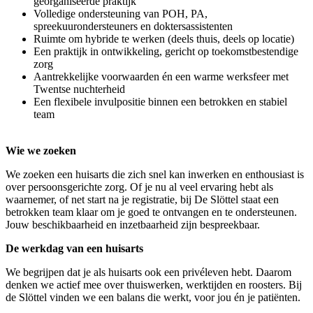
georganiseerde praktijk
Volledige ondersteuning van POH, PA,
spreekuurondersteuners en doktersassistenten
Ruimte om hybride te werken (deels thuis, deels op locatie)
Een praktijk in ontwikkeling, gericht op toekomstbestendige
zorg
Aantrekkelijke voorwaarden én een warme werksfeer met
Twentse nuchterheid
Een flexibele invulpositie binnen een betrokken en stabiel
team
Wie we zoeken
We zoeken een huisarts die zich snel kan inwerken en enthousiast is
over persoonsgerichte zorg. Of je nu al veel ervaring hebt als
waarnemer, of net start na je registratie, bij De Slöttel staat een
betrokken team klaar om je goed te ontvangen en te ondersteunen.
Jouw beschikbaarheid en inzetbaarheid zijn bespreekbaar.
De werkdag van een huisarts
We begrijpen dat je als huisarts ook een privéleven hebt. Daarom
denken we actief mee over thuiswerken, werktijden en roosters. Bij
de Slöttel vinden we een balans die werkt, voor jou én je patiënten.