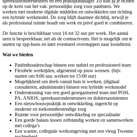
spreekuurondersteuners en een praktijkmanager. Zo kun jij je richten
op de kern van het vak: persoonlijke zorg voor patiënten. We
werken met moderne digitale middelen en ontwikkelen ons richting
een hybride werkmodel. De zorg blijft daarmee dichtbij, terwijl je
als professional ruimte houdt om werk en privé goed te combineren.
De functie is beschikbaar voor 16 tot 32 uur per week. Het aantal
uren is bespreekbaar, net als de contractvorm. Het is mogelijk om te
starten op zpp-basis en later eventueel overstappen naar loondienst.
Wat we bieden
Patiënthouderschap binnen een stabiel en professioneel team
Flexibele werktijden, afgestemd op jouw wensen. (bijv.
starten om 9:00 uur, werken tot 15:00 uur)
Mogelijkheid om deels vanuit huis te werken, (digitaal
consulteren, administratie) binnen een hybride werkmodel
Ondersteuning van een goed georganiseerd team met POH,
PA, ANIOS, spreekuurondersteuners en doktersassistenten
Een nieuwbouwpraktijk in ontwikkeling, ingericht op
moderne en toekomstbestendige zorg
Ruimte voor persoonlijke ontwikkeling en specialisatie
Een goede balans tussen zelfstandig werken en samenwerken
met collega’s
Een warme, collegiale werkomgeving met een vleug Twentse
nuchterheid