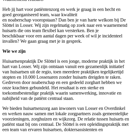
Heb jij hart voor patiëntenzorg en werk je graag in een hecht en
goed georganiseerd team, waar kwaliteit
en
noaberschap
vooropstaan? Dan ben je van harte welkom bij De
Slöttel in Losser. Wij zijn regelmatig op zoek naar een waarnemend
huisarts die ons team flexibel kan versterken. Be
n je
beschikbaar
voor een aantal dagen per week of wil je incidenteel
invallen? We gaan graag met je in gesprek.
Wie we zijn
Huisartsenpraktijk De Slöttel is een jonge, moderne praktijk in het
hart van Losser. Wij zijn ontstaan vanuit een gezamenlijk initiatief
van huisartsen uit de regio, toen meerdere praktijken tegelijkertijd
stopten en 10.000 Lossenaren zonder huisarts dreigden te raken.
Gedreven door noaberschap en een gedeeld zorghart hebben we
onze krachten gebundeld. Het resultaat is een sterke en
toekomstbestendige praktijk waarin samenwerking, innovatie en
nabijheid van de patiënt centraal staan.
We bieden huisartsenzorg aan inwoners van Losser en Overdinkel
en werken nauw samen met lokale zorgpartners zoals gemeentelijke
voorzieningen, zorghuizen en wijkzorg. De relatie tussen huisarts en
patiënt staat bij ons centraal. De Slöttel is een opleidingspraktijk met
een team van ervaren huisartsen, doktersassistenten en