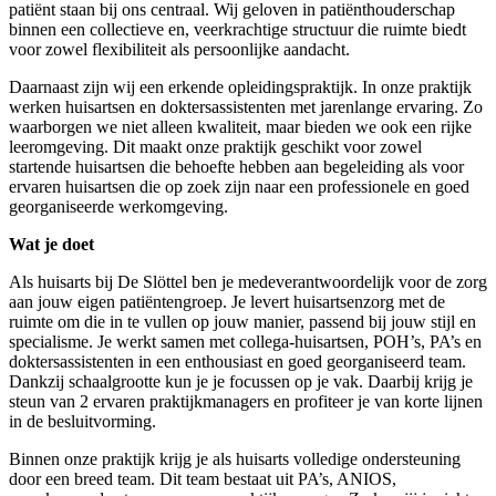
patiënt staan bij ons centraal. Wij geloven in patiënthouderschap
binnen een collectiev
e
en, veerkrachtige structuur die ruimte biedt
voor zowel flexibiliteit als persoonlijke aandacht.
Daarnaast zijn wij een erkende opleidingspraktijk. In onze praktijk
werken huisartsen en doktersassistenten met jarenlange ervaring. Zo
waarborgen we niet alleen kwaliteit, maar bieden we ook een rijke
leeromgeving. Dit maakt onze praktijk geschikt voor zowel
startende huisartsen die behoefte hebben aan begeleiding als voor
ervaren huisartsen die op zoek zijn naar een professionele en goed
georganiseerde werkomgeving.
Wat je doet
Als huisarts bij De Slöttel ben je medeverantwoordelijk voor de zorg
aan jouw eigen patiëntengroep. Je levert huisartsenzorg met de
ruimte om die in te vullen op jouw manier, passend bij jouw stijl en
specialisme. Je werkt samen met collega-huisartsen, POH’s, PA’s en
doktersassistenten in een enthousiast en goed georganiseerd team.
Dankzij schaalgrootte kun je je focussen op je vak. Daarbij krijg je
steun van 2 ervaren praktijkmanagers en profiteer je van korte lijnen
in de besluitvorming.
Binnen onze praktijk krijg je als huisarts volledige ondersteuning
door een breed team. Dit team bestaat uit PA’s, ANIOS,