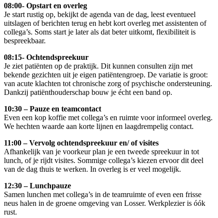
08:00-
Opstart en overleg
Je start rustig op, bekijkt de agenda van de dag, leest eventueel
uitslagen of berichten terug en hebt kort overleg met assistenten of
collega’s. Soms start je later als dat beter uitkomt, flexibiliteit is
bespreekbaar.
08:15-
Ochtendspreekuur
Je ziet patiënten op de praktijk. Dit kunnen consulten zijn met
bekende gezichten uit je eigen patiëntengroep. De variatie is groot:
van acute klachten tot chronische zorg of psychische ondersteuning.
Dankzij patiënthouderschap bouw je écht een band op.
10:30 –
Pauze en teamcontact
Even een kop koffie met collega’s en ruimte voor informeel overleg.
We hechten waarde aan korte lijnen en laagdrempelig contact.
11:00 –
Vervolg ochtendspreekuur en/ of visites
Afhankelijk van je voorkeur plan je een tweede spreekuur in tot
lunch, of je rijdt visites. Sommige collega’s kiezen ervoor dit deel
van de dag thuis te werken. In overleg is er veel mogelijk.
12:30 –
Lunchpauze
Samen lunchen met collega’s in de teamruimte of even een frisse
neus halen in de groene omgeving van Losser. Werkplezier is óók
rust.