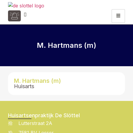
M. Hartmans (m)
M. Hartmans (m)
Huisarts
Huisartsenpraktijk De Slöttel
Lutterstraat 2A
7581 BV Losser