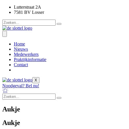
Ga
Lutterstraat 2A
naar
7581 BV Losser
de
inhoud
Home
Nieuws
Medewerkers
Praktijkinformatie
Contact
X
Noodgeval? Bel nu!
Aukje
Aukje